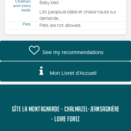
Children
Baby bed
and extra
beds
Lits parapluie bébé et chaise haute sur
demande.
Pets
Pets are not allowed.
See my recommendations
Mon Livret d'Accueil
GÎTE LA MONTAGNARDE - CHALMAZEL-JEANSAGNIÈRE
- LOIRE FOREZ