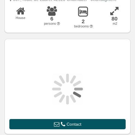
6
80
House
2
persons
m2
bedrooms
Contact